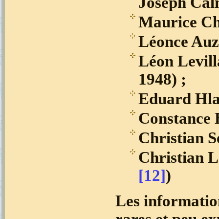
Joseph Cal
Maurice C
Léonce Auz
Léon Levil
1948) ;
Eduard Hla
Constance 
Christian S
Christian 
[12]
)
Les informatio
rares et peu exp