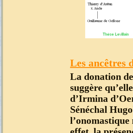
Les ancêtres 
La donation de
suggère qu’ell
d’Irmina d’Oere
Sénéchal Hugob
l’onomastique 
effet, la prés