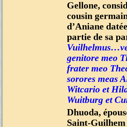
Gellone, consi
cousin germai
d’Aniane datée
partie de sa pa
Vuilhelmus…vel 
genitore meo T
frater meo Theo
sorores meas Alb
Witcario et Hi
Wuitburg et 
Dhuoda, épouse
Saint-Guilhem r