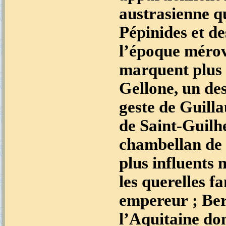
austrasienne q
Pépinides et de
l’époque méro
marquent plus 
Gellone, un de
geste de Guill
de Saint-Guilh
chambellan de L
plus influents
les querelles fa
empereur ; Ber
l’Aquitaine don