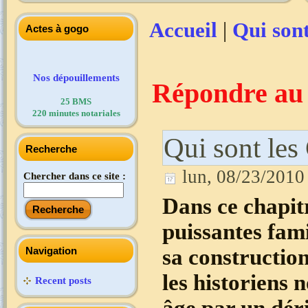
Accueil
|
Qui sont
Actes à gogo
Nos dépouillements
Répondre au
25 BMS
220 minutes notariales
Qui sont les
Recherche
lun, 08/23/2010 
Chercher dans ce site :
Dans ce chapitr
puissantes fami
sa constructio
Navigation
les historiens
Recent posts
âge par un déri