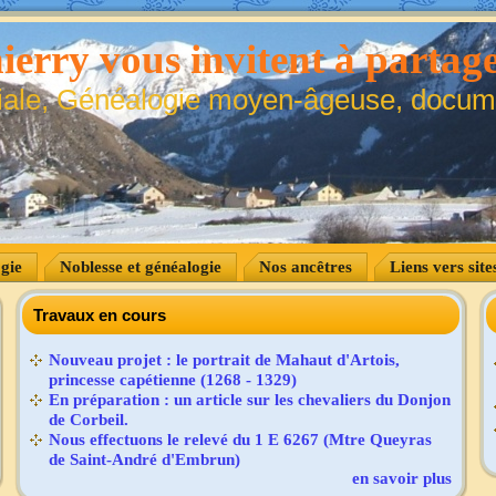
ierry vous invitent à partage
iale, Généalogie moyen-âgeuse, docume
gie
Noblesse et généalogie
Nos ancêtres
Liens vers site
Travaux en cours
Nouveau projet : le portrait de Mahaut d'Artois,
princesse capétienne (1268 - 1329)
En préparation : un article sur les chevaliers du Donjon
de Corbeil.
Nous effectuons le relevé du 1 E 6267 (Mtre Queyras
de Saint-André d'Embrun)
en savoir plus