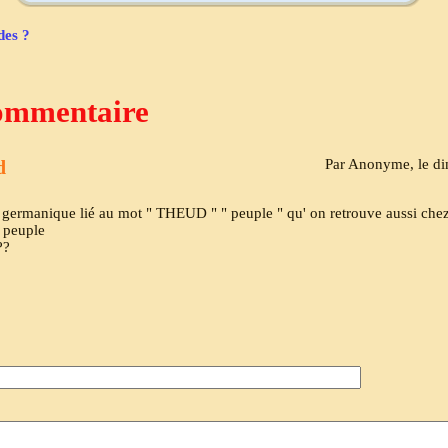
des ?
ommentaire
d
Par Anonyme, le di
germanique lié au mot " THEUD " " peuple " qu' on retrouve aussi chez
 peuple
??