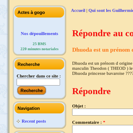
Accueil
|
Qui sont les Guilhermi
Actes à gogo
Répondre au c
Nos dépouillements
25 BMS
Dhuoda est un prénom 
220 minutes notariales
Dhuoda est un prénom d origine 
Recherche
masculin Theodon ( THEOD ) le
Dhuoda princesse bavaroise ???
Chercher dans ce site :
Répondre
Objet :
Navigation
Recent posts
Commentaire :
*