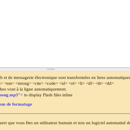
b et de messagerie électronique sont transformées en liens automatique
a> <em> <strong> <cite> <code> <ul> <ol> <li> <dl> <dt> <dd>
phes vont à la ligne automatiquement.
"song.mp3">
to display Flash files inline
ions de formatage
urer que vous êtes un utilisateur humain et non un logiciel automatisé d