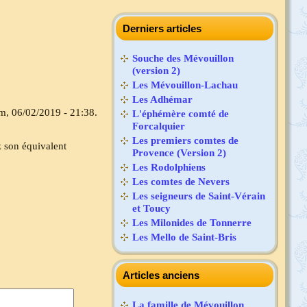
Derniers articles
Souche des Mévouillon
(version 2)
Les Mévouillon-Lachau
Les Adhémar
m, 06/02/2019 - 21:38.
L'éphémère comté de
Forcalquier
Les premiers comtes de
 son équivalent
Provence (Version 2)
Les Rodolphiens
Les comtes de Nevers
Les seigneurs de Saint-Vérain
et Toucy
Les Milonides de Tonnerre
Les Mello de Saint-Bris
Articles anciens
La famille de Mévouillon