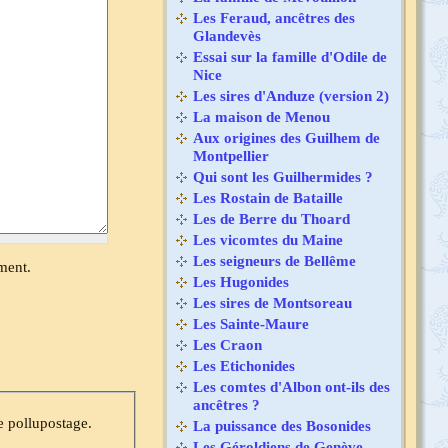
Les Feraud, ancêtres des
Glandevès
Essai sur la famille d'Odile de
Nice
Les sires d'Anduze (version 2)
La maison de Menou
Aux origines des Guilhem de
Montpellier
Qui sont les Guilhermides ?
Les Rostain de Bataille
Les de Berre du Thoard
Les vicomtes du Maine
Les seigneurs de Bellême
ment.
Les Hugonides
Les sires de Montsoreau
Les Sainte-Maure
Les Craon
Les Etichonides
Les comtes d'Albon ont-ils des
ancêtres ?
e pollupostage.
La puissance des Bosonides
Les Géroldiens de Genève