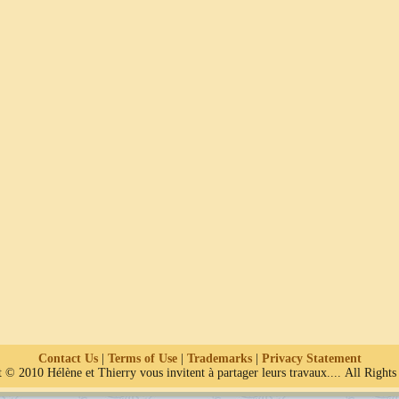
Contact Us
|
Terms of Use
|
Trademarks
|
Privacy Statement
 © 2010 Hélène et Thierry vous invitent à partager leurs travaux.... All Rights