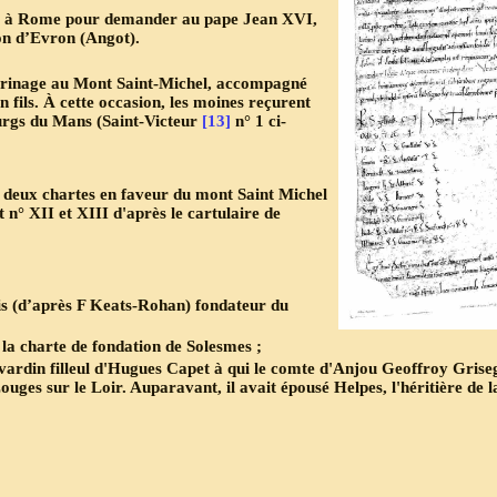
llé à Rome pour demander au pape Jean XVI,
on d’Evron (Angot).
lerinage au Mont Saint-Michel, accompagné
 fils. À cette occasion, les moines reçurent
ourgs du Mans (Saint-Victeur
[13]
n° 1 ci-
e deux chartes en faveur du mont Saint Michel
n° XII et XIII d'après le cartulaire de
is (d’après F Keats-Rohan) fondateur du
i la charte de fondation de Solesmes ;
ardin filleul d'Hugues Capet à qui le comte d'Anjou Geoffroy Griseg
ouges sur le Loir. Auparavant, il avait épousé Helpes, l'héritière de l