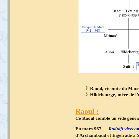
Raoul, vicomte du Mans 
Hildebourge, mère de l’
Raoul :
Ce Raoul comble un vide généal
En mars 967,
…Rodulfi viceco
d’Archambaud et Ingelrade à S