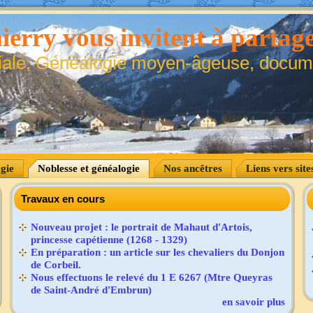
ierry vous invitent à partage
iale, Généalogie moyen-âgeuse, docume
gie
Noblesse et généalogie
Nos ancêtres
Liens vers site
Travaux en cours
Nouveau projet : le portrait de Mahaut d'Artois,
princesse capétienne (1268 - 1329)
En préparation : un article sur les chevaliers du Donjon
de Corbeil.
Nous effectuons le relevé du 1 E 6267 (Mtre Queyras
de Saint-André d'Embrun)
en savoir plus