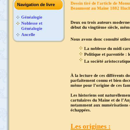
D
essin tiré de l'article de Mon
Navigation de livre
Beaumont au Maine 1882 Hucher
Généalogie
Deux ou trois auteurs modernes
Noblesse et
début du vingtième siècle, même
Généalogie
Ancelle
Nous avons donc consulté utile
La noblesse du midi car
Politique et parentèle :
La société aristocratiq
À la lecture de ces différents d
parfaitement connu et bien docum
même pour l’origine de ces fam
Les historiens ont naturellemen
cartulaires du Maine et de l’An
notamment aux numérisations de 
échappées.
Les origines :