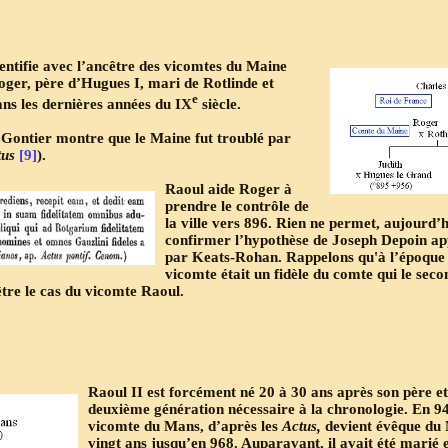
ntifie avec l’ancêtre des vicomtes du Maine
oger, père d’Hugues I, mari de Rotlinde et
e
ns les dernières années du IX
siècle.
 Gontier montre que le Maine fut troublé par
tus
[9]
).
Raoul aide Roger à
prendre le contrôle de
la ville vers 896
. Rien ne permet, aujourd’h
confirmer l’hypothèse de Joseph Depoin a
par Keats-Rohan. Rappelons qu'à l’époque 
vicomte était un fidèle du comte qui le seco
être le cas du vicomte Raoul.
Raoul II est forcément né 20 à 30 ans après son père et
deuxième génération nécessaire à la chronologie. En 9
vicomte du Mans, d’après les
Actus
,
devient évêque du 
vingt ans jusqu’en 968. Auparavant, il avait été marié e