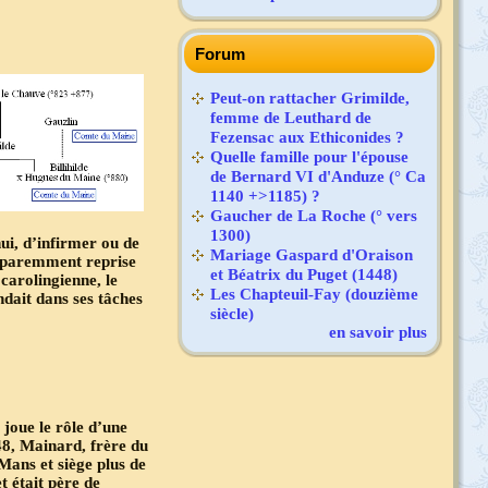
Forum
Peut-on rattacher Grimilde,
femme de Leuthard de
Fezensac aux Ethiconides ?
Quelle famille pour l'épouse
de Bernard VI d'Anduze (° Ca
1140 +>1185) ?
Gaucher de La Roche (° vers
1300)
ui, d’infirmer ou de
Mariage Gaspard d'Oraison
pparemment reprise
et Béatrix du Puget (1448)
carolingienne, le
Les Chapteuil-Fay (douzième
ndait dans ses tâches
siècle)
en savoir plus
 joue le rôle d’une
48, Mainard, frère du
Mans et siège plus de
t était père de