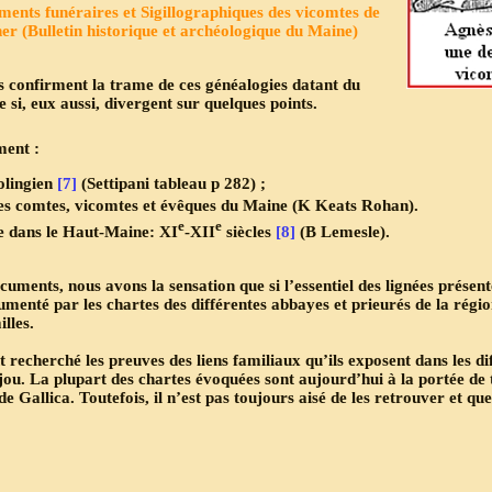
uments funéraires et Sigillographiques des vicomtes de
 (Bulletin historique et archéologique du Maine)
 confirment la trame de ces généalogies datant du
 si, eux aussi, divergent sur quelques points.
ment :
olingien
[7]
(Settipani tableau p 282) ;
 les comtes, vicomtes et évêques du Maine (K Keats Rohan).
e
e
ue dans le Haut-Maine: XI
-XII
siècles
[8]
(B Lemesle).
ocuments, nous avons la sensation que si l’essentiel des lignées présent
enté par les chartes des différentes abbayes et prieurés de la région
illes.
t recherché les preuves des liens familiaux qu’ils exposent dans les d
jou. La plupart des chartes évoquées sont aujourd’hui à la portée de 
Gallica. Toutefois, il n’est pas toujours aisé de les retrouver et qu