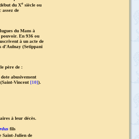
e
 début du X
siècle ou
c assez de
Hugues du Mans à
 pouvoir. En 936 ou
scrivent à un acte de
s d’Aulnay (Setippani
le père de :
l dote abusivement
 (Saint-Vincent
[10]
).
ires à leur décès.
rdus
fils
 Saint-Julien de