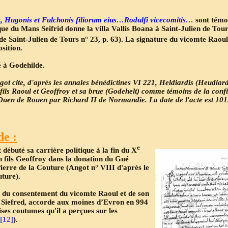
, Hugonis et Fulchonis filiorum eius…Rodulfi vicecomitis…
sont témo
que du Mans Seifrid donne la villa Vallis Boana à Saint-Julien de To
de Saint-Julien de Tours n° 23, p. 63). La signature du vicomte Raoul 
osition.
é à Godehilde.
got cite, d'après les annales bénédictines VI 221, Heldiardis (Heudia
 fils Raoul et Geoffroy et sa brue (Godehelt) comme témoins de la con
Ouen de Rouen par Richard II de Normandie. La date de l'acte est 1012
de :
e
t débuté sa carrière politique à la fin du X
son fils Geoffroy dans la donation du Gué
ierre de la Couture (Angot n° VIII d'après le
uture).
 du consentement du vicomte Raoul et de son
ue Siefred, accorde aux moines d’Evron en 994
ses coutumes qu'il a perçues sur les
[12]
).