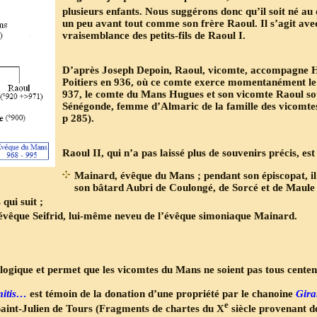
plusieurs enfants. Nous suggérons donc qu’il soit né au
un peu avant tout comme son frère Raoul. Il s’agit ave
vraisemblance des petits-fils de Raoul I.
D’après Joseph Depoin, Raoul, vicomte, accompagne 
Poitiers en 936, où ce comte exerce momentanément le
937, le comte du Mans Hugues et son vicomte Raoul sou
Sénégonde, femme d’Almaric de la famille des vicomte
p 285).
Raoul II, qui n’a pas laissé plus de souvenirs précis, est 
Mainard, évêque du Mans ; pendant son épiscopat, i
son bâtard Aubri de Coulongé, de Sorcé et de Maule
qui suit ;
évêque Seifrid, lui-même neveu de l’évêque simoniaque Mainard.
ogique et permet que les vicomtes du Mans ne soient pas tous centena
mitis…
est témoin de la donation d’une propriété par le chanoine
Gira
e
aint-Julien de Tours (Fragments de chartes du X
siècle provenant de