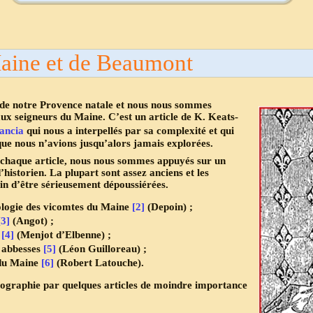
aine et de Beaumont
s de notre Provence natale et nous nous sommes
aux seigneurs du Maine. C’est un article de K. Keats-
ancia
qui nous a interpellés par sa complexité et qui
 que nous n’avions jusqu’alors jamais explorées
.
chaque article, nous nous sommes appuyés sur un
istorien. La plupart sont assez anciens et les
in d’être sérieusement dépoussiérées.
ologie des vicomtes du Maine
[2]
(Depoin) ;
[3]
(Angot) ;
l
[4]
(Menjot d’Elbenne) ;
 abbesses
[5]
(Léon Guilloreau)
;
 du Maine
[6]
(Robert Latouche
).
iographie par quelques articles de moindre importance