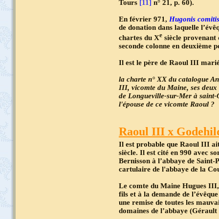
Tours
[11]
n° 21, p. 60).
En février 971,
Hugonis comitis
de donation dans laquelle l’évê
e
chartes du X
siècle provenant 
seconde colonne en deuxième p
Il est le père de Raoul III mari
la charte n° XX du catalogue An
III, vicomte du Maine, ses deux
de Longueville-sur-Mer à saint-
l'épouse de ce vicomte Raoul ?
Raoul III x Godehil
Il est probable que Raoul III ai
siècle. Il est cité en 990 avec 
Bernisson à l’abbaye de Saint-P
cartulaire de l'abbaye de la Co
Le comte du Maine Hugues III,
fils et à la demande de l’évêq
une remise de toutes les mauvai
domaines de l’abbaye (Gérault