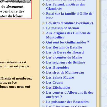
Les Feraud, ancêtres des
Glandevès
Essai sur la famille d'Odile de
Nice
Les sires d'Anduze (version 2)
La maison de Menou
Aux origines des Guilhem de
Montpellier
Qui sont les Guilhermides ?
Les Rostain de Bataille
Les de Berre du Thoard
Les vicomtes du Maine
ées ci-dessous est
Les seigneurs de Bellême
, il n’en est pas de
Les Hugonides
Les sires de Montsoreau
Les Sainte-Maure
ifférents et nombreux
tous, grâce
Les Craon
elques-unes nous ont
Les Etichonides
Les comtes d'Albon ont-ils des
ancêtres ?
La puissance des Bosonides
Les Géroldiens de Genève