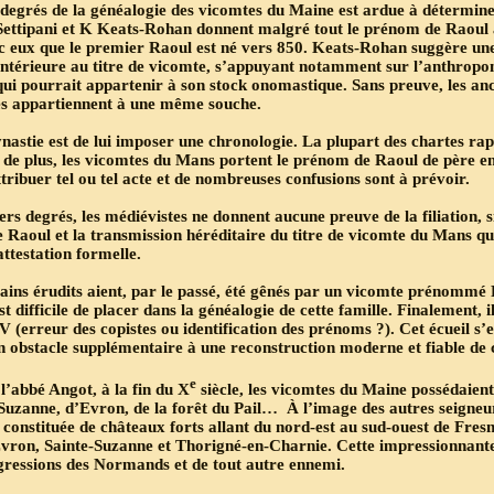
egrés de la généalogie des vicomtes du Maine est ardue à déterminer 
Settipani et K Keats-Rohan donnent malgré tout le prénom de Raoul à
c eux que le premier Raoul est né vers 850. Keats-Rohan suggère une
antérieure au titre de vicomte, s’appuyant notamment sur l’anthropo
qui pourrait appartenir à son stock onomastique. Sans preuve, les anci
es appartiennent à une même souche.
ynastie est de lui imposer une chronologie. La plupart des chartes rap
, de plus, les vicomtes du Mans portent le prénom de Raoul de père en 
ttribuer tel ou tel acte et de nombreuses confusions sont à prévoir.
s degrés, les médiévistes ne donnent aucune preuve de la filiation, si
Raoul et la transmission héréditaire du titre de vicomte du Mans qui
ttestation formelle.
tains érudits aient, par le passé, été gênés par un vicomte prénommé 
st difficile de placer dans la généalogie de cette famille. Finalement, i
V (erreur des copistes ou identification des prénoms ?). Cet écueil s’e
un obstacle supplémentaire à une reconstruction moderne et fiable de 
e
l’abbé Angot, à la fin du X
siècle, les vicomtes du Maine possédaient 
 Suzanne, d’Evron, de la forêt du Pail… À l’image des autres seigneurs
e constituée de châteaux forts allant du nord-est au sud-ouest de Fres
Evron, Sainte-Suzanne et Thorigné-en-Charnie. Cette impressionnante 
agressions des Normands et de tout autre ennemi.