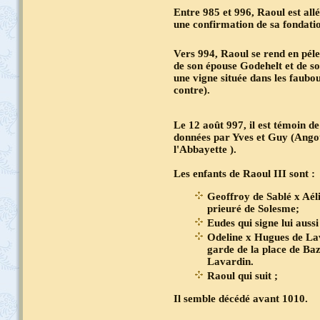
Entre 985 et 996, Raoul est a
une confirmation de sa fondati
Vers 994, Raoul se rend en pé
de son épouse Godehelt et de son
une vigne située dans les faub
contre).
Le 12 août 997, il est témoin d
données par Yves et Guy (Angot 
l'Abbayette ).
Les enfants de Raoul III sont :
Geoffroy de Sablé x Aél
prieuré de Solesme;
Eudes qui signe lui auss
Odeline x Hugues de Lav
garde de la place de Baz
Lavardin.
Raoul qui suit ;
Il semble décédé avant 1010.