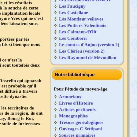
et les résultats
Les Faucigny
 la souche de cette
Les Castellane
 implantation locale
nyme Yves qui ne s’est
Les Montlaur vellaves
ens laissaient sous-
Les Poitiers-Valentinois
Les Calmont-d'Olt
Les Comborn
portées par les
fils si bien que nous
Le comtes d'Anjou (version 2)
Les Clérieu (version 2)
Les Raymond de Mévouillon
 ce n’est la
 sont toutefois deux
Notre bibliothèque
Roscelin qui apparait
l est probable qu’il
Pour l'étude du moyen-âge
st diffusé à travers
cette dynastie.
Armoriaux
Livres d'Histoire
les territoires de
Articles pertinents
 de la région, ils ont
Monographies
nay, Bourg le Roi,
Trésors généalogiques
suite de forteresses
Ouvrages C Settipani
Sources primaires