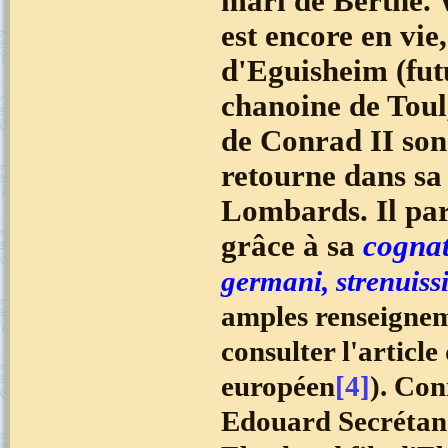
mari de Berthe. 
est encore en vi
d'Eguisheim (fut
chanoine de Toul,
de Conrad II so
retourne dans sa 
Lombards. Il par
grâce à sa
cognat
germani, strenuissi
amples renseignem
consulter l'articl
européen
[4]
). Con
Edouard Secréta