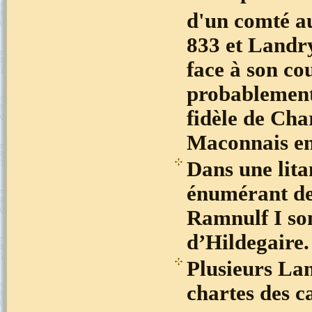
d'un comté a
833 et Landr
face à son co
probablement
fidèle de Cha
Maconnais en
Dans une lit
énumérant de
Ramnulf I son
d’Hildegaire.
Plusieurs Lan
chartes des c