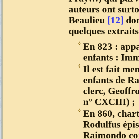
auteurs ont surto
Beaulieu
[12]
don
quelques extraits
En 823 : appa
enfants : Im
Il est fait me
enfants de Ra
clerc, Geoffr
n° CXCIII) ;
En 860, charte
Rodulfus épi
Raimondo com