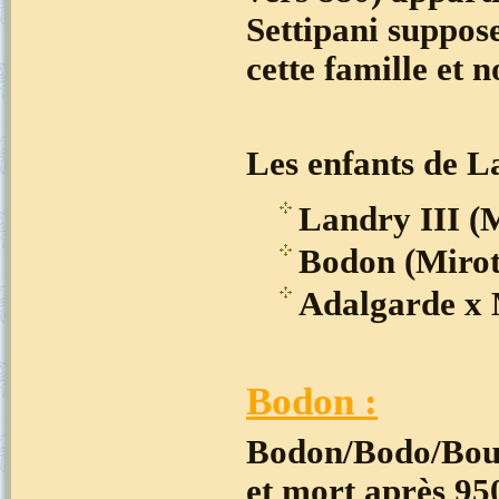
Settipani suppos
cette famille et 
Les enfants de L
Landry III (M
Bodon (Mirot)
Adalgarde x 
Bodon :
Bodon/Bodo/Boui
et mort après 95