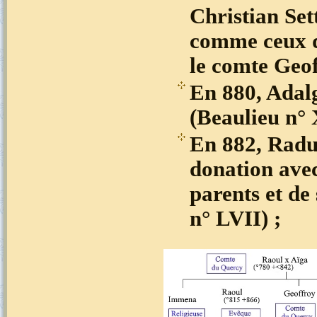
Christian Set
comme ceux de
le comte Geof
En 880, Adalg
(Beaulieu n° 
En 882, Radul
donation avec
parents et de
n° LVII) ;