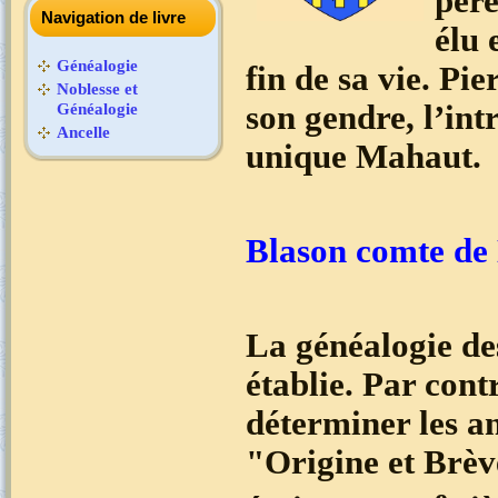
père
Navigation de livre
élu 
Généalogie
fin de sa vie. Pi
Noblesse et
son gendre, l’in
Généalogie
Ancelle
unique Mahaut.
Blason comte de
La généalogie de
établie. Par cont
déterminer les a
"Origine et Brèv