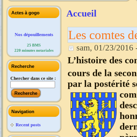
Accueil
Actes à gogo
Les comtes d
Nos dépouillements
25 BMS
sam, 01/23/2016 
220 minutes notariales
L’histoire des c
Recherche
cours de la seco
Chercher dans ce site :
par la postérité 
com
desc
Navigation
honn
dern
Recent posts