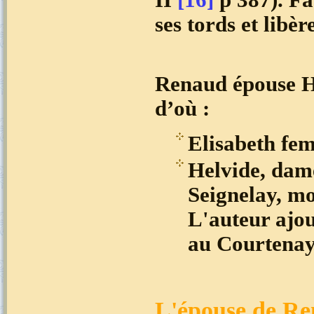
II
[16]
p 387). Fa
ses tords et libè
Renaud épouse H
d’où :
Elisabeth fem
Helvide, dam
Seignelay, mo
L'auteur ajou
au Courtenay
L'épouse de Re