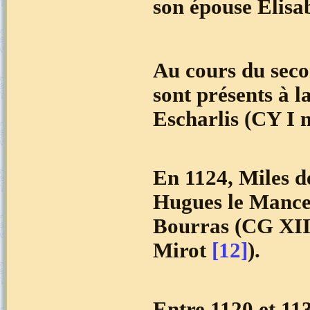
son épouse Elisa
Au cours du seco
sont présents à l
Escharlis (CY I 
En 1124, Miles d
Hugues le Mancea
Bourras (CG XIII
Mirot
[12]
).
Entre 1120 et 113