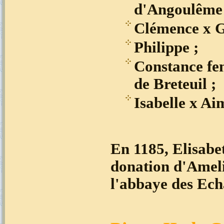
d'Angoulême 
Clémence x G
Philippe ;
Constance fe
de Breteuil ;
Isabelle x A
En 1185, Elisabe
donation d'Ameli
l'abbaye des Echa