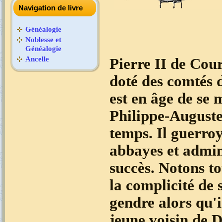
Navigation de livre
Généalogie
Noblesse et
Généalogie
Ancelle
Pierre II de Court
doté des comtés 
est en âge de se 
Philippe-Auguste
temps. Il guerro
abbayes et admin
succès. Notons to
la complicité de 
gendre alors qu'i
jeune voisin de D