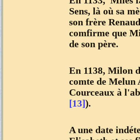
En 1133, Miles f
Sens, là où sa mè
son frère Renaud
comfirme que Mil
de son père.
En 1138, Milon d
comte de Melun A
Courceaux à l'ab
[13]
).
A une date indét