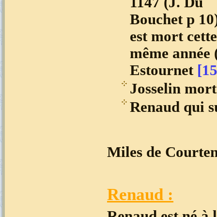
1147 (J. Du
Bouchet p 10)
est mort cette
même année 
Estournet
[15
Josselin mort
Renaud qui su
Miles de Courten
Renaud :
Renaud est né à l